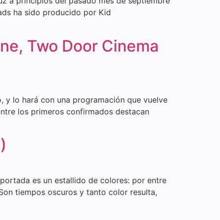
luz a principios del pasado mes de septiembre
eads ha sido producido por Kid
Byrne, Two Door Cinema
rio, y lo hará con una programación que vuelve
Entre los primeros confirmados destacan
)
 portada es un estallido de colores: por entre
on tiempos oscuros y tanto color resulta,