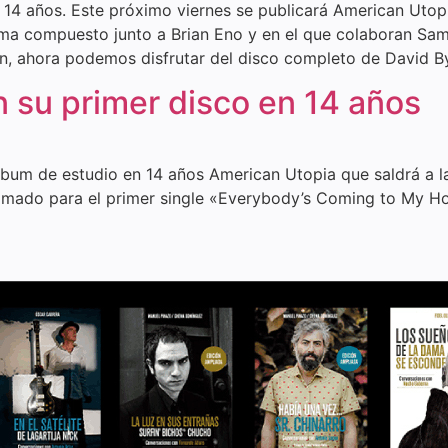
 14 años. Este próximo viernes se publicará American Utop
ma compuesto junto a Brian Eno y en el que colaboran Sa
n, ahora podemos disfrutar del disco completo de David By
 su primer disco en 14 años
lbum de estudio en 14 años American Utopia que saldrá a 
imado para el primer single «Everybody’s Coming to My H