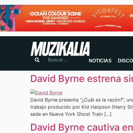
NOTICIAS
DISC
David Byrne estrena si
David Byrne presenta “¿Cuál es la razón?”, u
trabajo producido por Kid Harpoon (Harry St
sede en Nueva York Ghost Train […]
David Byrne cautiva e