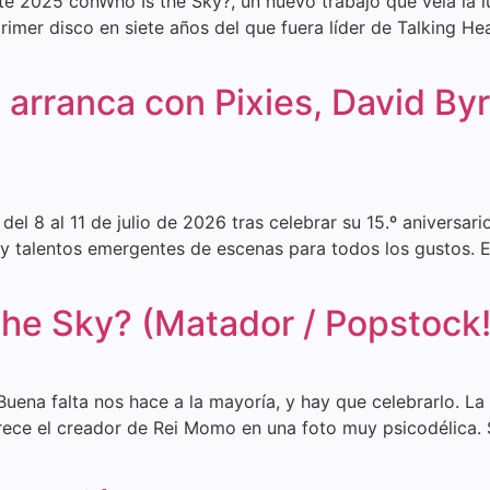
te 2025 conWho Is the Sky?, un nuevo trabajo que veía la 
rimer disco en siete años del que fuera líder de Talking H
26 arranca con Pixies, David 
m del 8 al 11 de julio de 2026 tras celebrar su 15.º aniversa
y talentos emergentes de escenas para todos los gustos. 
The Sky? (Matador / Popstock!
Buena falta nos hace a la mayoría, y hay que celebrarlo. La
ece el creador de Rei Momo en una foto muy psicodélica. S