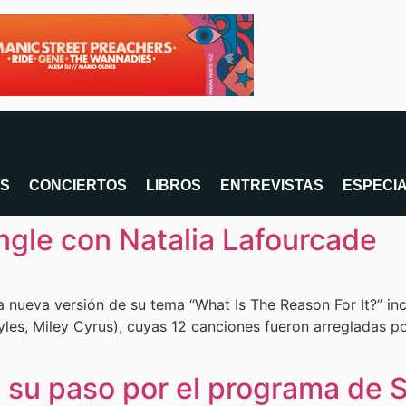
OS
CONCIERTOS
LIBROS
ENTREVISTAS
ESPECI
ngle con Natalia Lafourcade
na nueva versión de su tema “What Is The Reason For It?” i
yles, Miley Cyrus), cuyas 12 canciones fueron arregladas 
n su paso por el programa de 