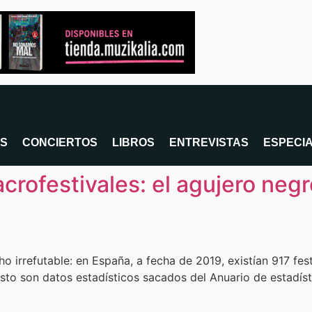
OS
CONCIERTOS
LIBROS
ENTREVISTAS
ESPECI
crofestivales: el agujero negr
o irrefutable: en España, a fecha de 2019, existían 917 fe
sto son datos estadísticos sacados del Anuario de estadísti