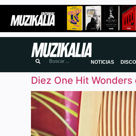
NOTICIAS
DISC
Diez One Hit Wonders c