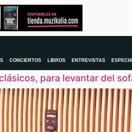
OS
CONCIERTOS
LIBROS
ENTREVISTAS
ESPECI
lásicos, para levantar del sof