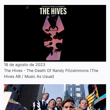
18 de agosto de 2023
The Hives - The Death Of Randy Fitzsimmons (The
Hives AB / Music As Usual)