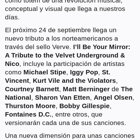
como tótem de una revolución musical,
conceptual y visual que llega a nuestros
días.
El próximo 24 de septiembre llega un
nuevo tributo a los norteamericanos a
través del sello Verve.
I’ll Be Your Mirror:
A Tribute to the Velvet Underground &
Nico
, incluye la participación de artistas
como
Michael Stipe
,
Iggy Pop
,
St.
Vincent
,
Kurt Vile and the Violators
,
Courtney Barnett
,
Matt Berninger
de
The
National
,
Sharon Van Etten
,
Angel Olsen
,
Thurston Moore
,
Bobby Gillespie
,
Fontaines D.C.
, entre otros, que
versionarán cada una de sus canciones.
Una nueva dimensión para unas canciones