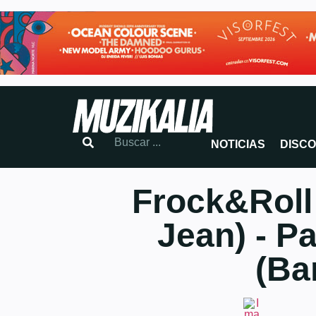
NOTICIAS
DISC
Frock&Roll
Jean) - P
(Ba