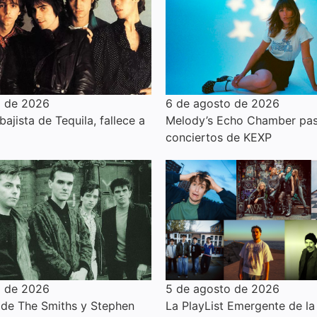
o de 2026
6 de agosto de 2026
 bajista de Tequila, fallece a
Melody’s Echo Chamber pas
conciertos de KEXP
o de 2026
5 de agosto de 2026
de The Smiths y Stephen
La PlayList Emergente de l