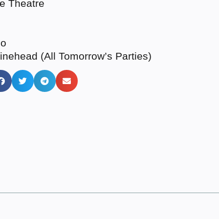
se Theatre
so
Minehead (All Tomorrow’s Parties)