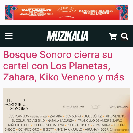
Bosque Sonoro cierra su
cartel con Los Planetas,
Zahara, Kiko Veneno y más