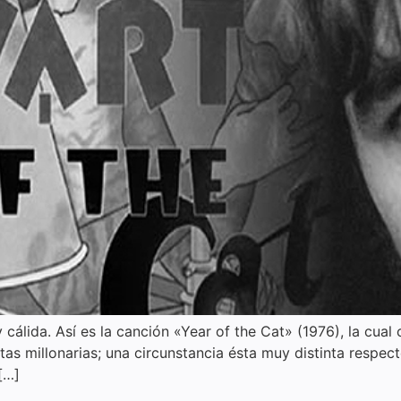
 y cálida. Así es la canción «Year of the Cat» (1976), la cu
as millonarias; una circunstancia ésta muy distinta respec
[…]