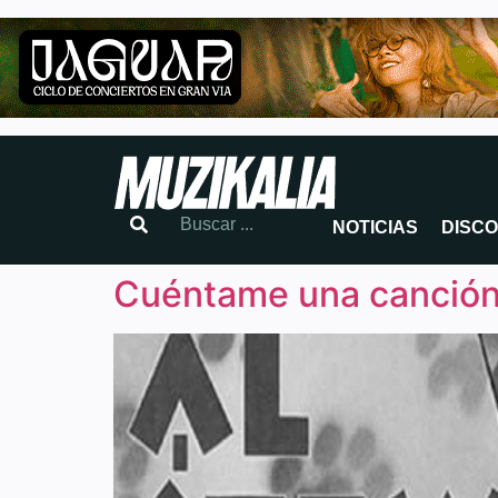
NOTICIAS
DISC
Cuéntame una canción: