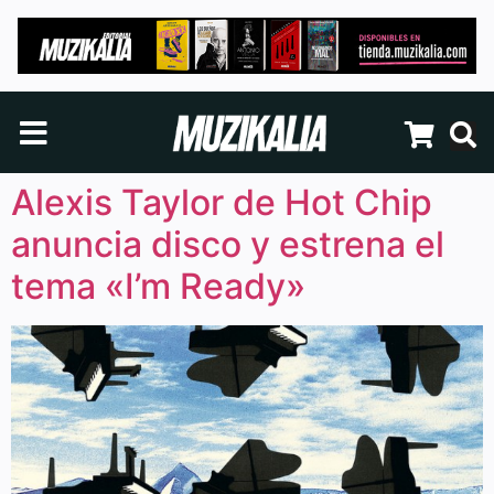
Alexis Taylor de Hot Chip
anuncia disco y estrena el
tema «I’m Ready»