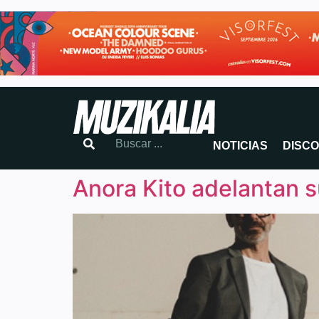
NOTICIAS
DISC
Anora Kito adelantan s