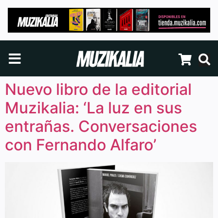
Nuevo libro de la editorial
Muzikalia: ‘La luz en sus
entrañas. Conversaciones
con Fernando Alfaro’