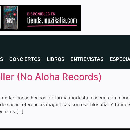
OS
CONCIERTOS
LIBROS
ENTREVISTAS
ESPECI
oller (No Aloha Records)
omo las cosas hechas de forma modesta, casera, con mimo y
 sacar referencias magníficas con esa filosofía. Y también
illiams […]