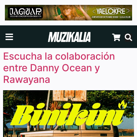
Escucha la colaboración
entre Danny Ocean y
Rawayana