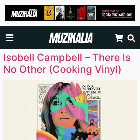
Isobell Campbell – There Is
No Other (Cooking Vinyl)