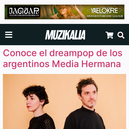
Conoce el dreampop de los
argentinos Media Hermana