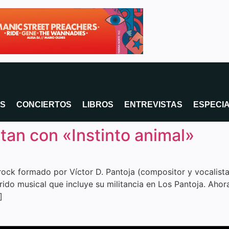
OS
CONCIERTOS
LIBROS
ENTREVISTAS
ESPECI
tan con «Instinto animal»
rock formado por Víctor D. Pantoja (compositor y vocalista
ido musical que incluye su militancia en Los Pantoja. Aho
]