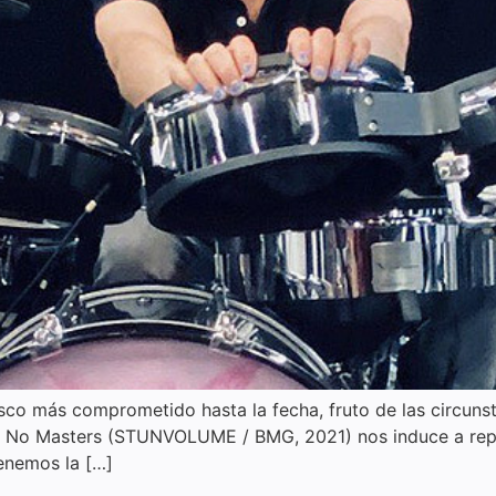
sco más comprometido hasta la fecha, fruto de las circunst
ds No Masters (STUNVOLUME / BMG, 2021) nos induce a rep
Tenemos la […]