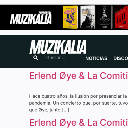
NOTICIAS
DISC
Erlend Øye & La Comit
Hace cuatro años, la ilusión por presenciar l
pandemia. Un concierto que, por suerte, tuvo
que Øye, junto […]
Erlend Øye & La Comitiv