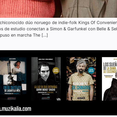
rchiconocido dúo noruego de indie-folk Kings Of Convenie
 de estudio conectan a Simon & Garfunkel con Belle & Seba
n puso en marcha The […]