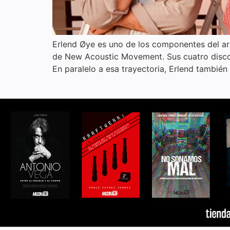
Erlend Øye es uno de los componentes del a
de New Acoustic Movement. Sus cuatro discos
En paralelo a esa trayectoria, Erlend tambié