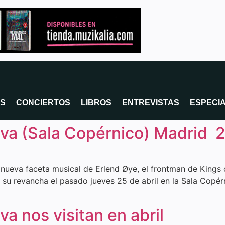
OS
CONCIERTOS
LIBROS
ENTREVISTAS
ESPECI
iva (Sala Copérnico) Madrid 
a nueva faceta musical de Erlend Øye, el frontman de Kings
 su revancha el pasado jueves 25 de abril en la Sala Copérn
a nos visitan en abril