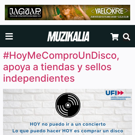
#HoyMeComproUnDisco,
apoya a tiendas y sellos
independientes