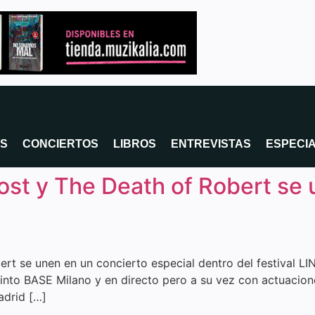
OS
CONCIERTOS
LIBROS
ENTREVISTAS
ESPECI
host y The Death of Robert se
bert se unen en un concierto especial dentro del festival 
cinto BASE Milano y en directo pero a su vez con actuacion
adrid […]