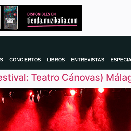
OS
CONCIERTOS
LIBROS
ENTREVISTAS
ESPECI
stival: Teatro Cánovas) Mála