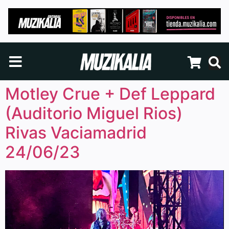
Motley Crue + Def Leppard
(Auditorio Miguel Rios)
Rivas Vaciamadrid
24/06/23