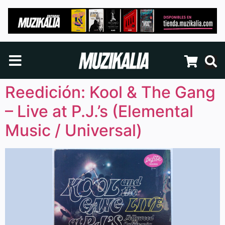
Reedición: Kool & The Gang
– Live at P.J.’s (Elemental
Music / Universal)