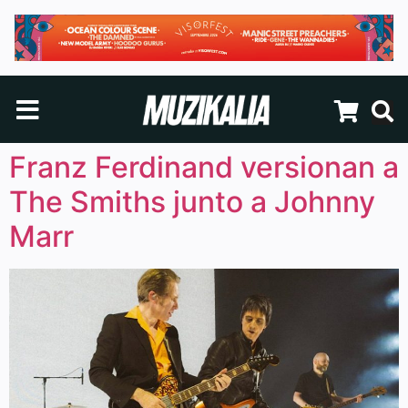
Franz Ferdinand versionan a
The Smiths junto a Johnny
Marr