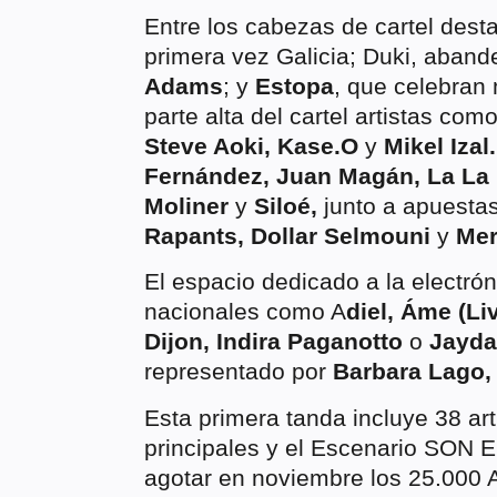
Entre los cabezas de cartel des
primera vez Galicia; Duki, abande
Adams
; y
Estopa
, que celebran
parte alta del cartel artistas com
Steve Aoki, Kase.O
y
Mikel Izal.
Fernández, Juan Magán, La La L
Moliner
y
Siloé,
junto a apuest
Rapants, Dollar Selmouni
y
Mer
El espacio dedicado a la electrón
nacionales como A
diel, Áme (L
Dijon, Indira Paganotto
o
Jayda
representado por
Barbara Lago,
Esta primera tanda incluye 38 art
principales y el Escenario SON El
agotar en noviembre los 25.000 A