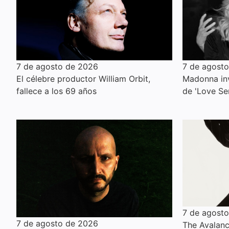
7 de agosto de 2026
7 de agost
El célebre productor William Orbit,
Madonna inv
fallece a los 69 años
de 'Love Se
7 de agost
7 de agosto de 2026
The Avalanc