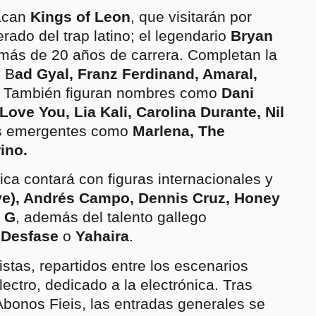
tacan
Kings of Leon
, que visitarán por
rado del trap latino; el legendario
Bryan
 más de 20 años de carrera. Completan la
o B
ad Gyal, Franz Ferdinand, Amaral,
También figuran nombres como
Dani
ove You, Lia Kali, Carolina Durante, Nil
as emergentes como
Marlena, The
ino.
ica contará con figuras internacionales y
ive), Andrés Campo, Dennis Cruz, Honey
 G
, además del talento gallego
 Desfase
o
Yahaira
.
istas, repartidos entre los escenarios
ectro, dedicado a la electrónica. Tras
bonos Fieis, las entradas generales se