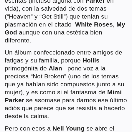
escritas (incluso alguna con
Parker
en
vida), con la salvedad de dos temas
(“Heaven” y “Get Still”) que tenian su
plasmación en el citado
White Roses, My
God
aunque con una estética bien
diferente.
Un álbum confeccionado entre amigos de
fatigas y su familia, porque
Hollis
–
primogénita de
Alan
– pone voz a la
preciosa “Not Broken” (uno de los temas
que ya habían sido compuestos junto a su
mujer), y es como si el fantasma de
Mimi
Parker
se asomase para darnos ese último
adiós que parece que se resistía a hacerlo
desde la calma.
Pero con ecos a
Neil Young
se abre el