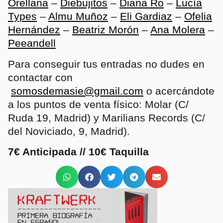
Orellana
–
Diebujitos
–
Diana Ro
–
Luc
ía
Types
–
Almu Muñoz
–
Eli Gardiaz
–
Ofelia
Hernández
–
Beatriz Morón
–
Ana Molera
–
Peeandell
Para conseguir tus entradas no dudes en
contactar con
somosdemasie@gmail.com
o acercándote
a los puntos de venta físico: Molar (C/
Ruda 19, Madrid) y Marilians Records (C/
del Noviciado, 9, Madrid).
7€ Anticipada // 10€ Taquilla