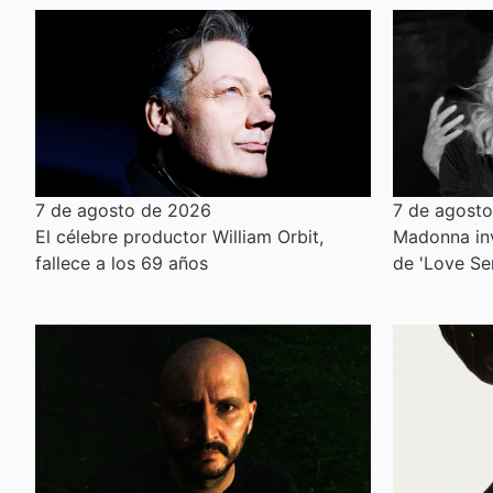
7 de agosto de 2026
7 de agost
El célebre productor William Orbit,
Madonna inv
fallece a los 69 años
de 'Love Se