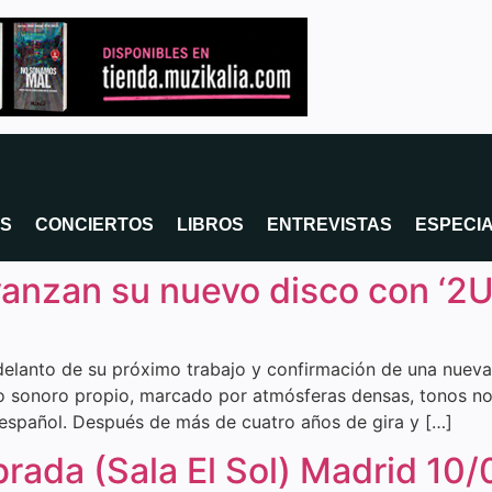
OS
CONCIERTOS
LIBROS
ENTREVISTAS
ESPECI
anzan su nuevo disco con ‘2U
elanto de su próximo trabajo y confirmación de una nueva 
o sonoro propio, marcado por atmósferas densas, tonos nos
 español. Después de más de cuatro años de gira y […]
rada (Sala El Sol) Madrid 10