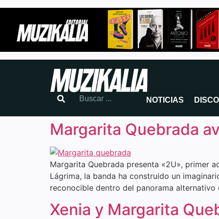
NOTICIAS
DISC
Margarita Quebrada av
Margarita Quebrada presenta «2U», primer ad
Lágrima, la banda ha construido un imaginari
reconocible dentro del panorama alternativo
Xenia y Margarita Queb