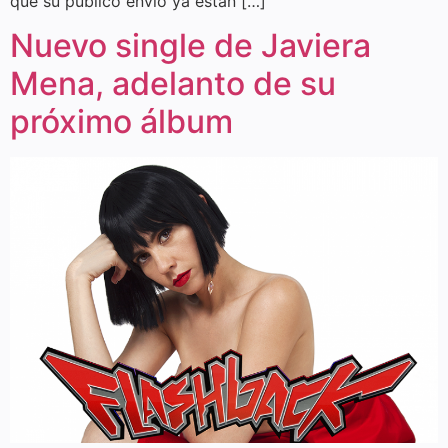
que su público envió ya están […]
Nuevo single de Javiera
Mena, adelanto de su
próximo álbum