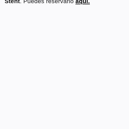
Stent
.
Puedes reservarlo
aquí.