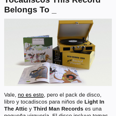
Belongs To _
Vale,
no es esto
, pero el pack de disco,
libro y tocadiscos para niños de
Light In
The Attic
y
Third Man Records
es una
pequeña virguería. El disco incluye temas