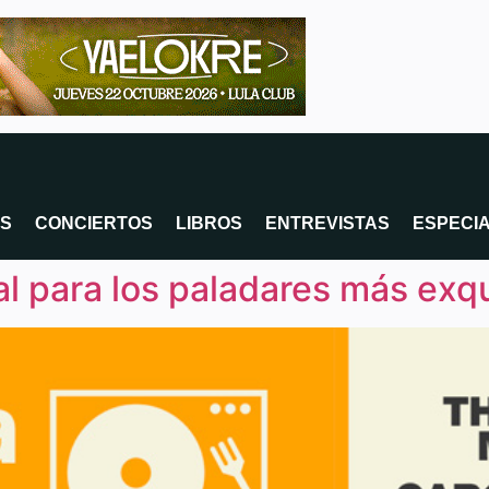
OS
CONCIERTOS
LIBROS
ENTREVISTAS
ESPECI
al para los paladares más exq