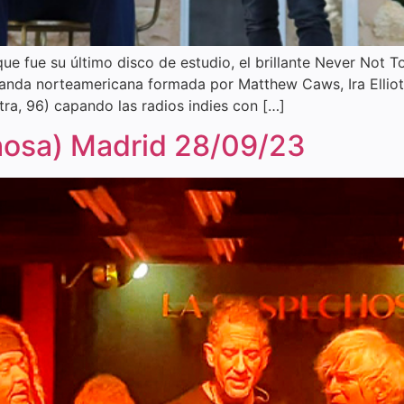
que fue su último disco de estudio, el brillante Never Not T
anda norteamericana formada por Matthew Caws, Ira Elliot,
ra, 96) capando las radios indies con […]
hosa) Madrid 28/09/23