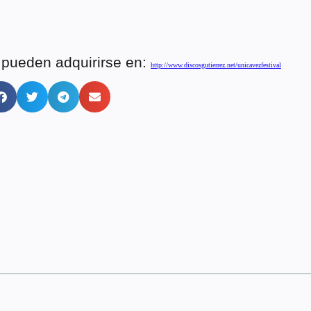
 pueden adquirirse en:
http://www.discosgutierrez.
net/unicavezfestival