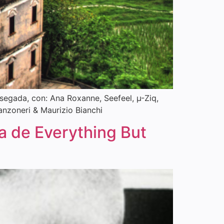
segada, con: Ana Roxanne, Seefeel, µ-Ziq,
anzoneri & Maurizio Bianchi
a de Everything But