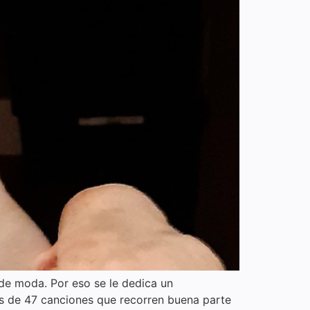
de moda. Por eso se le dedica un
és de 47 canciones que recorren buena parte