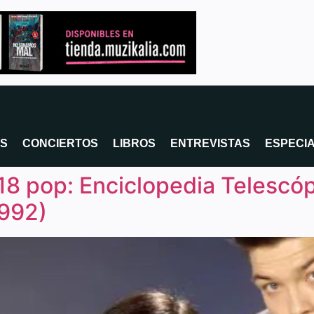
OS
CONCIERTOS
LIBROS
ENTREVISTAS
ESPECI
18 pop: Enciclopedia Telescó
1992)