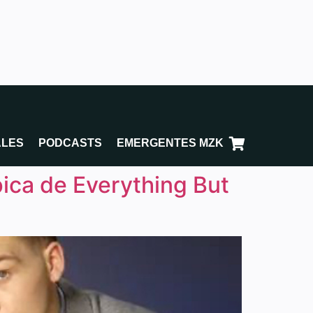
ALES
PODCASTS
EMERGENTES MZK
pica de Everything But