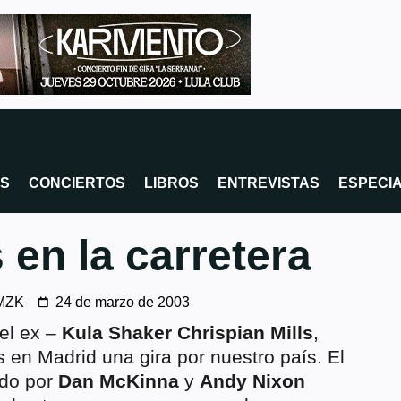
OS
CONCIERTOS
LIBROS
ENTREVISTAS
ESPECI
en la carretera
MZK
24 de marzo de 2003
del ex –
Kula Shaker
Chrispian Mills
,
en Madrid una gira por nuestro país. El
do por
Dan McKinna
y
Andy Nixon