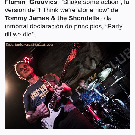
Flamin´ Groovies
, “Shake some action”, la
versión de “I Think we’re alone now” de
Tommy James & the Shondells
o la
inmortal declaración de principios, “Party
till we die”.