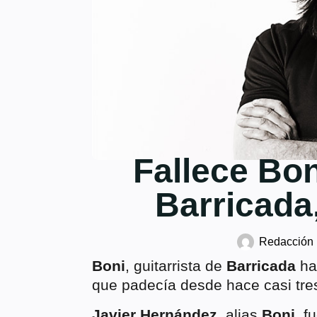
Fallece Bon
Barricada
Redacción
Boni
, guitarrista de
Barricada
ha 
que padecía desde hace casi tre
Javier Hernández,
alias
Boni,
fu