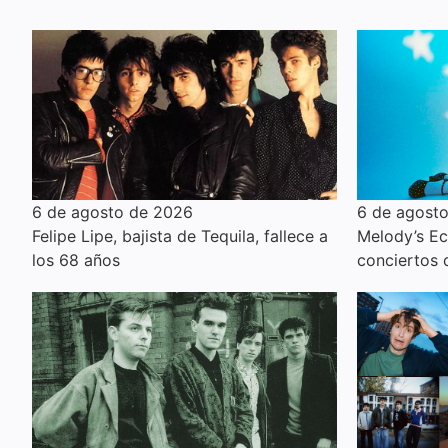
6 de agosto de 2026
6 de agost
Felipe Lipe, bajista de Tequila, fallece a
Melody’s E
los 68 años
conciertos