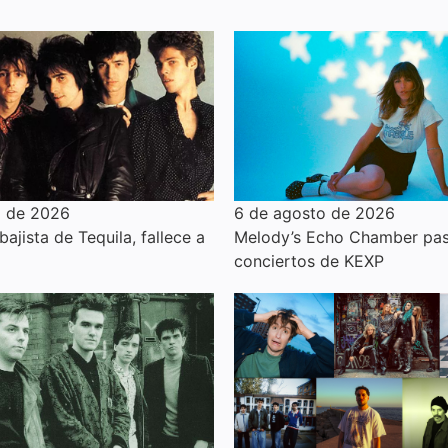
o de 2026
6 de agosto de 2026
 bajista de Tequila, fallece a
Melody’s Echo Chamber pas
conciertos de KEXP