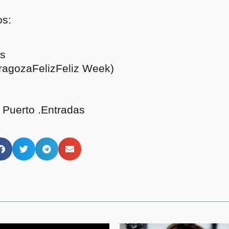
os:
as
ragozaFelizFeliz Week)
 Puerto .Entradas