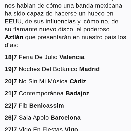
nos hablan de cómo una banda mexicana
ha sido capaz de hacerse un hueco en
EEUU, de sus influencias y, cómo no, de
su flamante nuevo disco, el poderoso
Aztlán
que presentarán en nuestro país los
días:
18|7
Feria De Julio
Valencia
19|7
Noches Del Botánico
Madrid
20|7
No Sin Mi Música
Cádiz
21|7
Contemporánea
Badajoz
22|7
Fib
Benicassim
26|7
Sala Apolo
Barcelona
27|7
Vigo En Fiestas
Vigo