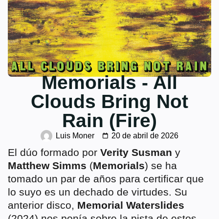
Memorials - All
Clouds Bring Not
Rain (Fire)
Luis Moner
20 de abril de 2026
El dúo formado por
Verity Susman
y
Matthew Simms
(
Memorials
) se ha
tomado un par de años para certificar que
lo suyo es un dechado de virtudes. Su
anterior disco,
Memorial Waterslides
(2024) nos ponía sobre la pista de estos