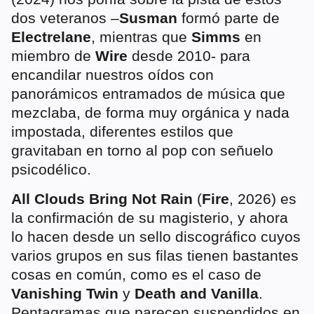
dos veteranos –
Susman
formó parte de
Electrelane
, mientras que
Simms
en
miembro de
Wire
desde 2010- para
encandilar nuestros oídos con
panorámicos entramados de música que
mezclaba, de forma muy orgánica y nada
impostada, diferentes estilos que
gravitaban en torno al pop con señuelo
psicodélico.
All Clouds Bring Not Rain
(
Fire
, 2026) es
la confirmación de su magisterio, y ahora
lo hacen desde un sello discográfico cuyos
varios grupos en sus filas tienen bastantes
cosas en común, como es el caso de
Vanishing Twin
y
Death and Vanilla
.
Pentagramas que parecen suspendidos en