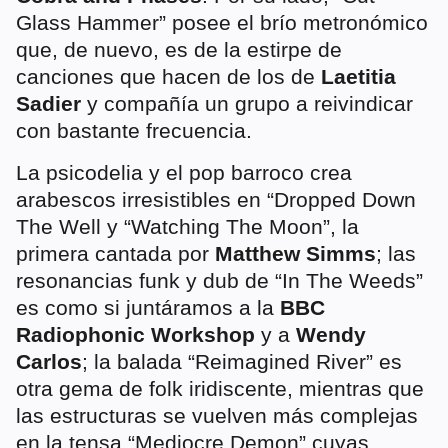
Glass Hammer” posee el brío metronómico
que, de nuevo, es de la estirpe de
canciones que hacen de los de
Laetitia
Sadier
y compañía un grupo a reivindicar
con bastante frecuencia.
La psicodelia y el pop barroco crea
arabescos irresistibles en “Dropped Down
The Well y “Watching The Moon”, la
primera cantada por
Matthew Simms
; las
resonancias funk y dub de “In The Weeds”
es como si juntáramos a la
BBC
Radiophonic Workshop
y a
Wendy
Carlos
; la balada “Reimagined River” es
otra gema de folk iridiscente, mientras que
las estructuras se vuelven más complejas
en la tensa “Mediocre Demon” cuyas