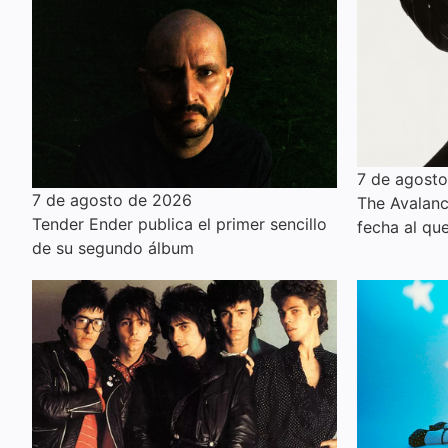
7 de agost
7 de agosto de 2026
The Avalanc
Tender Ender publica el primer sencillo
fecha al qu
de su segundo álbum