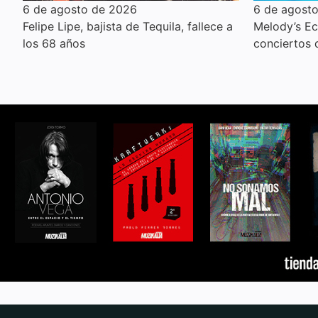
6 de agosto de 2026
6 de agost
Felipe Lipe, bajista de Tequila, fallece a
Melody’s E
los 68 años
conciertos