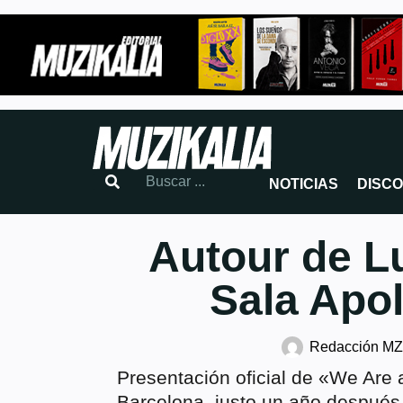
NOTICIAS
DISC
Autour de Lu
Sala Apol
Redacción M
Presentación oficial de «We Are a
Barcelona, justo un año después d