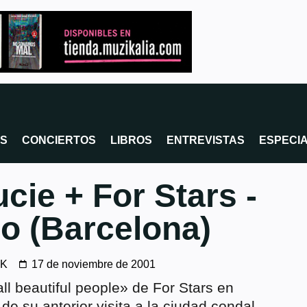
OS
CONCIERTOS
LIBROS
ENTREVISTAS
ESPECI
cie + For Stars -
o (Barcelona)
ZK
17 de noviembre de 2001
ll beautiful people» de For Stars en
e su anterior visita a la ciudad condal.