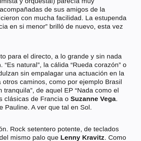
timista y orquestal) parecía muy
, acompañadas de sus amigos de la
icieron con mucha facilidad. La estupenda
cia en si menor” brilló de nuevo, esta vez
sto para el directo, a lo grande y sin nada
n
. “Es natural”, la cálida “Rueda corazón” o
dulzan sin empalagar una actuación en la
ia otros caminos, como por ejemplo Brasil
n tranquila”, de aquel EP “Nada como el
as clásicas de Francia o
Suzanne Vega
.
e Pauline. A ver que tal en Sol.
ón. Rock setentero potente, de teclados
, del mismo palo que
Lenny Kravitz
. Como