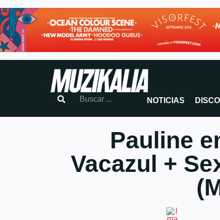
NOTICIAS
DISC
Pauline e
Vacazul + Se
(M