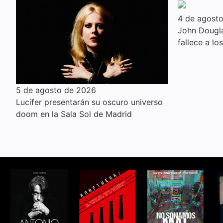
4 de agost
John Dougla
fallece a lo
5 de agosto de 2026
Lucifer presentarán su oscuro universo
doom en la Sala Sol de Madrid