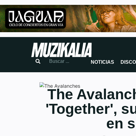
NOTICIAS
DISC
The Avalanc
'Together', 
en s